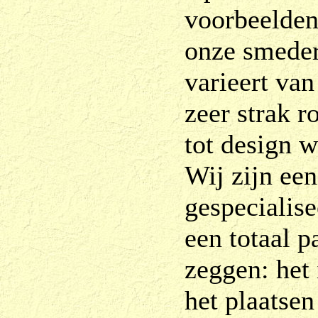
voorbeelden
onze smeder
varieert va
zeer strak r
tot design w
Wij zijn ee
gespecialis
een totaal p
zeggen: het
het plaatsen