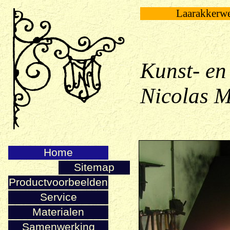
Laarakkerw
Kunst- en
Nicolas M
Home
Sitemap
Productvoorbeelden
Service
Materialen
Samenwerking